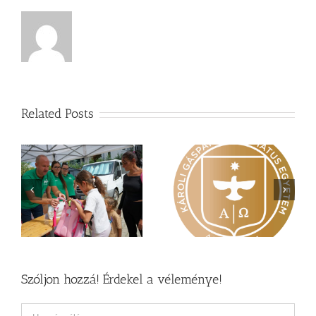
Related Posts
Nagy érdeklődés övezi
Vasárnapi üzenet –
a
a Károli képzéseit
Zsoltárok 149
Szóljon hozzá! Érdekel a véleménye!
Hozzászólás