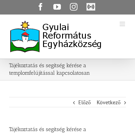
Skip
Facebook
YouTube
Instagram
Élő
to
közvetítés
content
Tájékoztatás és segítség kérése a
templomfelújítással kapcsolatosan
Előző
Következő
Tájékoztatás és segítség kérése a