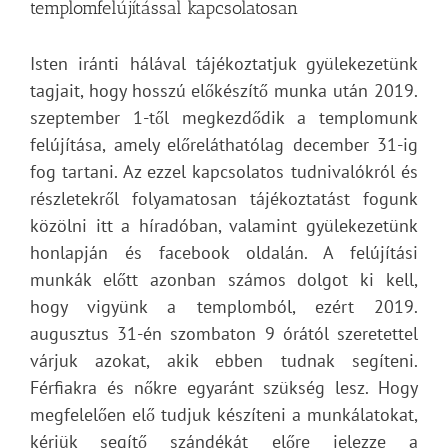
templomfelújítással kapcsolatosan
Isten iránti hálával tájékoztatjuk gyülekezetünk
tagjait, hogy hosszú előkészítő munka után 2019.
szeptember 1-től megkezdődik a templomunk
felújítása, amely előreláthatólag december 31-ig
fog tartani. Az ezzel kapcsolatos tudnivalókról és
részletekről folyamatosan tájékoztatást fogunk
közölni itt a híradóban, valamint gyülekezetünk
honlapján és facebook oldalán. A felújítási
munkák előtt azonban számos dolgot ki kell,
hogy vigyünk a templomból, ezért 2019.
augusztus 31-én szombaton 9 órától szeretettel
várjuk azokat, akik ebben tudnak segíteni.
Férfiakra és nőkre egyaránt szükség lesz. Hogy
megfelelően elő tudjuk készíteni a munkálatokat,
kérjük segítő szándékát előre jelezze a