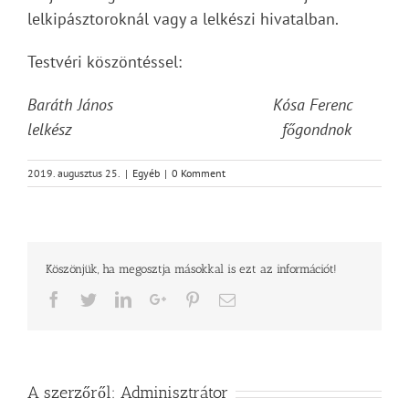
lelkipásztoroknál vagy a lelkészi hivatalban.
Testvéri köszöntéssel:
Baráth János Kósa Ferenc
lelkész főgondnok
2019. augusztus 25.
|
Egyéb
|
0 Komment
Köszönjük, ha megosztja másokkal is ezt az információt!
Facebook
Twitter
LinkedIn
Google+
Pinterest
Email
A szerzőről:
Adminisztrátor