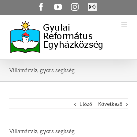
Skip
Facebook
YouTube
Instagram
Élő
to
közvetítés
content
Villámárvíz, gyors segítség
Előző
Következő
Villámárvíz, gyors segítség