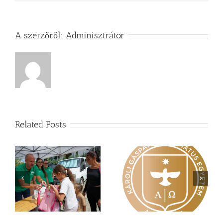
A szerzőről:
Adminisztrátor
Related Posts
Nagy érdeklődés övezi
Vasárnapi üzenet –
a
a Károli képzéseit
Zsoltárok 149