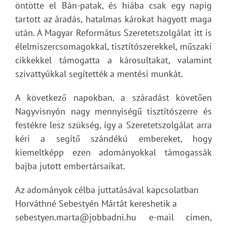
öntötte el Bán-patak, és hiába csak egy napig
tartott az áradás, hatalmas károkat hagyott maga
után. A Magyar Református Szeretetszolgálat itt is
élelmiszercsomagokkal, tisztítószerekkel, műszaki
cikkekkel támogatta a károsultakat, valamint
szivattyúkkal segítették a mentési munkát.
A következő napokban, a száradást követően
Nagyvisnyón nagy mennyiségű tisztítószerre és
festékre lesz szükség, így a Szeretetszolgálat arra
kéri a segítő szándékú embereket, hogy
kiemeltképp ezen adományokkal támogassák
bajba jutott embertársaikat.
Az adományok célba juttatásával kapcsolatban
Horváthné Sebestyén Mártát kereshetik a
sebestyen.marta@jobbadni.hu e-mail címen,