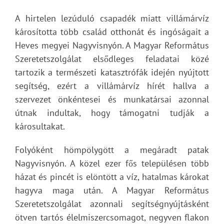
A hirtelen lezúduló csapadék miatt villámárvíz
károsította több család otthonát és ingóságait a
Heves megyei Nagyvisnyón. A Magyar Református
Szeretetszolgálat elsődleges feladatai közé
tartozik a természeti katasztrófák idején nyújtott
segítség, ezért a villámárvíz hírét hallva a
szervezet önkéntesei és munkatársai azonnal
útnak indultak, hogy támogatni tudják a
károsultakat.
Folyóként hömpölygött a megáradt patak
Nagyvisnyón. A közel ezer fős településen több
házat és pincét is elöntött a víz, hatalmas károkat
hagyva maga után. A Magyar Református
Szeretetszolgálat azonnali segítségnyújtásként
ötven tartós élelmiszercsomagot, negyven flakon