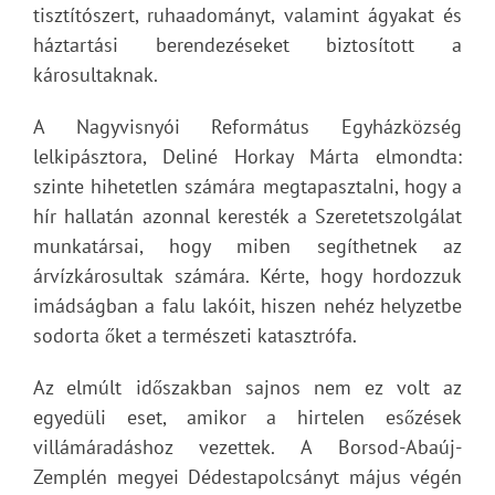
tisztítószert, ruhaadományt, valamint ágyakat és
háztartási berendezéseket biztosított a
károsultaknak.
A Nagyvisnyói Református Egyházközség
lelkipásztora, Deliné Horkay Márta elmondta:
szinte hihetetlen számára megtapasztalni, hogy a
hír hallatán azonnal keresték a Szeretetszolgálat
munkatársai, hogy miben segíthetnek az
árvízkárosultak számára. Kérte, hogy hordozzuk
imádságban a falu lakóit, hiszen nehéz helyzetbe
sodorta őket a természeti katasztrófa.
Az elmúlt időszakban sajnos nem ez volt az
egyedüli eset, amikor a hirtelen esőzések
villámáradáshoz vezettek. A Borsod-Abaúj-
Zemplén megyei Dédestapolcsányt május végén