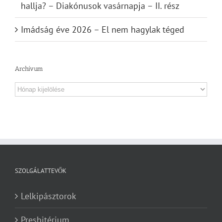
hallja? – Diakónusok vasárnapja – II. rész
Imádság éve 2026 – El nem hagylak téged
Archívum
Archívum
SZOLGÁLATTEVŐK
Lelkipásztorok
Presbitérium