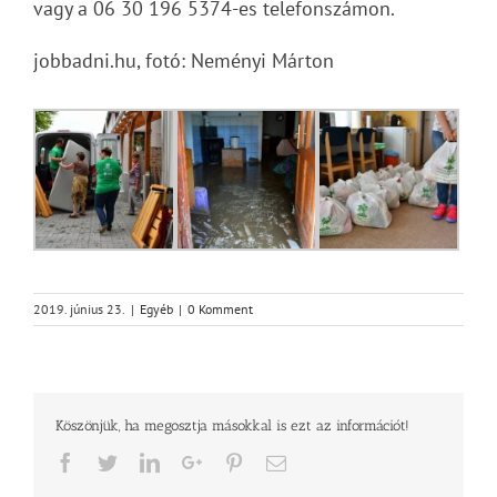
vagy a 06 30 196 5374-es telefonszámon.
jobbadni.hu, fotó: Neményi Márton
2019. június 23.
|
Egyéb
|
0 Komment
Köszönjük, ha megosztja másokkal is ezt az információt!
Facebook
Twitter
LinkedIn
Google+
Pinterest
Email