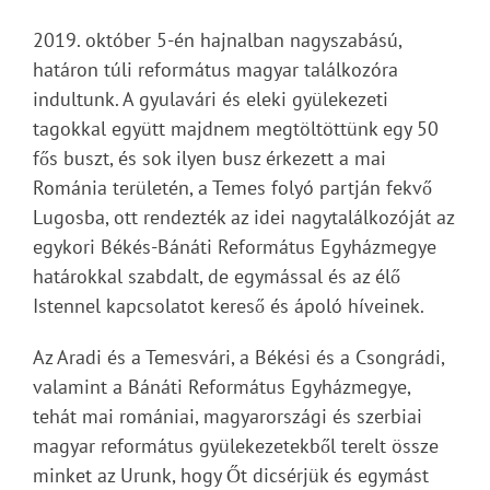
2019. október 5-én hajnalban nagyszabású,
határon túli református magyar találkozóra
indultunk. A gyulavári és eleki gyülekezeti
tagokkal együtt majdnem megtöltöttünk egy 50
fős buszt, és sok ilyen busz érkezett a mai
Románia területén, a Temes folyó partján fekvő
Lugosba, ott rendezték az idei nagytalálkozóját az
egykori Békés-Bánáti Református Egyházmegye
határokkal szabdalt, de egymással és az élő
Istennel kapcsolatot kereső és ápoló híveinek.
Az Aradi és a Temesvári, a Békési és a Csongrádi,
valamint a Bánáti Református Egyházmegye,
tehát mai romániai, magyarországi és szerbiai
magyar református gyülekezetekből terelt össze
minket az Urunk, hogy Őt dicsérjük és egymást