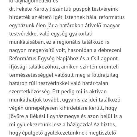
királyhágómelléki és
dr. Fekete Károly tiszántúli püspök testvéreink
hirdették az éltető igét. Istennek hála, református
egyházunk élen jár a határokon átívelő magyar
testvérekkel való egység gyakorlati
munkálásában, ez a regionális találkozó is
nagyon megerősítő volt, hasonlóan a debreceni
Református Egység Napjához és a Csillagpont
ifjúsági találkozóhoz, amiken szintén örömteli
természetességgel valósult meg a földrajzilag
határon túli testvérinkkel való határ-talan
szeretetközösség. Ezt pedig mi is aktívan
munkálhatjuk tovább, ugyanis az idei találkozó
végén ünnepélyesen kihirdetésre került, hogy
jövőre a Békési Egyházmegye és azon belül is a
mi gyülekezetünk lesz a házigazda! Az biztos,
hogy épülgető gyülekezetünknek megtisztelő