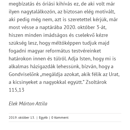
megbízatás és óriási kihívás ez, de aki volt már
ilyen nagytalálkozón, az biztosan elég motivált,
aki pedig még nem, azt is szeretettel kérjük, már
most vésse a naptárába 2020. október 3-át,
hiszen minden imádságos és cselekvő kézre
szükség lesz, hogy méltóképpen tudjuk majd
fogadni magyar református testvéreinket
határokon innen és túlról. Adja Isten, hogy mi is
alkalmas házigazdák lehessünk, bízván, hogy a
Gondviselőnk „megáldja azokat, akik félik az Urat,
a kicsinyeket a nagyokkal együtt.” Zsoltárok
115,13
Elek Márton Attila
2019. október 13.
|
Egyéb
|
0 Komment