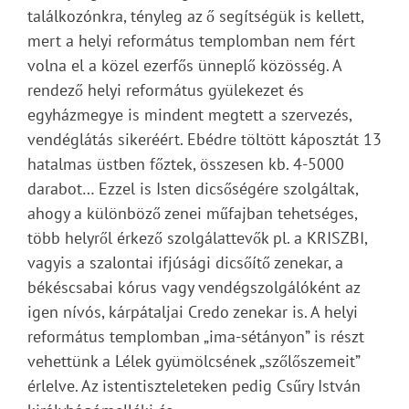
találkozónkra, tényleg az ő segítségük is kellett,
mert a helyi református templomban nem fért
volna el a közel ezerfős ünneplő közösség. A
rendező helyi református gyülekezet és
egyházmegye is mindent megtett a szervezés,
vendéglátás sikeréért. Ebédre töltött káposztát 13
hatalmas üstben főztek, összesen kb. 4-5000
darabot… Ezzel is Isten dicsőségére szolgáltak,
ahogy a különböző zenei műfajban tehetséges,
több helyről érkező szolgálattevők pl. a KRISZBI,
vagyis a szalontai ifjúsági dicsőítő zenekar, a
békéscsabai kórus vagy vendégszolgálóként az
igen nívós, kárpátaljai Credo zenekar is. A helyi
református templomban „ima-sétányon” is részt
vehettünk a Lélek gyümölcsének „szőlőszemeit”
érlelve. Az istentiszteleteken pedig Csűry István