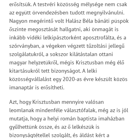
erősítsük. A testvéri közösség mélysége nem csak
az együtt örvendezésben tudott megnyilvánulni.
Nagyon megérintő volt Halász Béla bánáti püspök
őszinte megosztását hallgatni, aki önmagát is
inkább vidéki lelkipásztorként aposztrofálta, és a
szórványban, a végeken végzett tűzoltási jellegű
szolgálatukról, a sokszor kilátástalan ottani
magyar helyzetükről, mégis Krisztusban még élő
kitartásukról tett bizonyságot. A lelki
közösségvállalást egy 2020-as évre készült közös
imanaptár is erősítheti.
Azt, hogy Krisztusban mennyire valósan
leomlanak mindenféle választófalak, még az is jól
mutatja, hogy a helyi román baptista imaházban
gyűlhettünk össze, és az ő lelkészük is
bizonyságtétellel szolgált, és áldást kért a