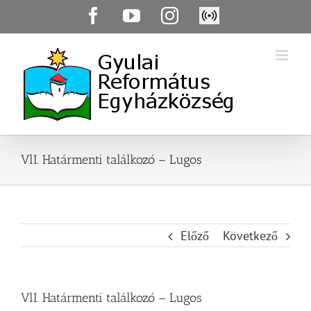
Skip
Facebook
YouTube
Instagram
Élő
to
közvetítés
content
VlI. Határmenti találkozó – Lugos
Előző
Következő
VlI. Határmenti találkozó – Lugos