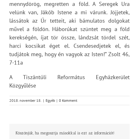
mennydörög, megretten a föld. A Seregek Ura
velünk van, Jákób Istene a mi várunk. Jöjjetek,
lássátok az Úr tetteit, aki bámulatos dolgokat
művel a földön. Háborúkat szüntet meg a föld
kerekségén, íjat tör össze, lándzsát tördel szét,
harci kocsikat éget el. Csendesedjetek el, és
tudjátok meg, hogy én vagyok az Isten!” Zsolt 46,
7-11a
A Tiszántúli Református Egyházkerület
Közgyűlése
2018. november 18.
|
Egyéb
|
0 Komment
Köszönjük, ha megosztja másokkal is ezt az információt!