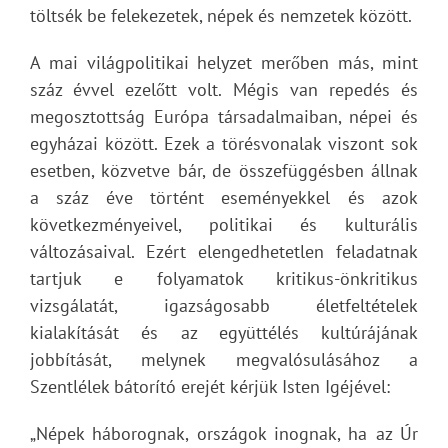
töltsék be felekezetek, népek és nemzetek között.
A mai világpolitikai helyzet merőben más, mint
száz évvel ezelőtt volt. Mégis van repedés és
megosztottság Európa társadalmaiban, népei és
egyházai között. Ezek a törésvonalak viszont sok
esetben, közvetve bár, de összefüggésben állnak
a száz éve történt eseményekkel és azok
következményeivel, politikai és kulturális
változásaival. Ezért elengedhetetlen feladatnak
tartjuk e folyamatok kritikus-önkritikus
vizsgálatát, igazságosabb életfeltételek
kialakítását és az együttélés kultúrájának
jobbítását, melynek megvalósulásához a
Szentlélek bátorító erejét kérjük Isten Igéjével:
„Népek háborognak, országok inognak, ha az Úr