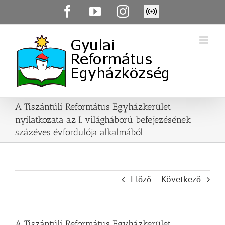
Skip
Facebook
YouTube
Instagram
Élő
to
közvetítés
content
A Tiszántúli Református Egyházkerület
nyilatkozata az I. világháború befejezésének
százéves évfordulója alkalmából
Előző
Következő
A Tiszántúli Református Egyházkerület