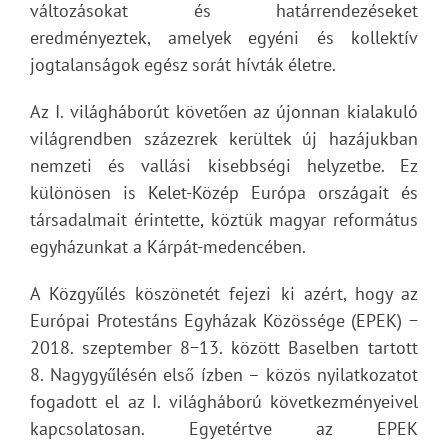
változásokat és határrendezéseket
eredményeztek, amelyek egyéni és kollektív
jogtalanságok egész sorát hívták életre.
Az I. világháborút követően az újonnan kialakuló
világrendben százezrek kerültek új hazájukban
nemzeti és vallási kisebbségi helyzetbe. Ez
különösen is Kelet-Közép Európa országait és
társadalmait érintette, köztük magyar református
egyházunkat a Kárpát-medencében.
A Közgyűlés köszönetét fejezi ki azért, hogy az
Európai Protestáns Egyházak Közössége (EPEK) −
2018. szeptember 8−13. között Baselben tartott
8. Nagygyűlésén első ízben – közös nyilatkozatot
fogadott el az I. világháború következményeivel
kapcsolatosan. Egyetértve az EPEK