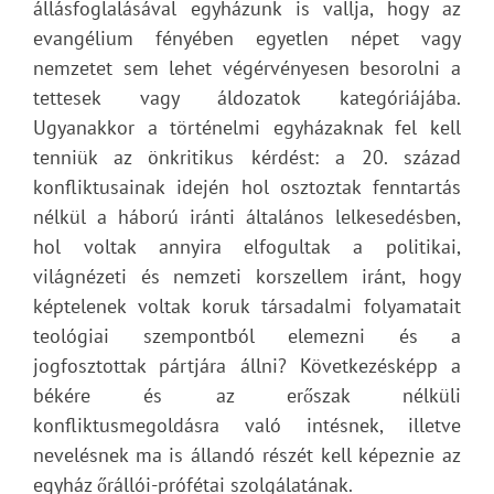
állásfoglalásával egyházunk is vallja, hogy az
evangélium fényében egyetlen népet vagy
nemzetet sem lehet végérvényesen besorolni a
tettesek vagy áldozatok kategóriájába.
Ugyanakkor a történelmi egyházaknak fel kell
tenniük az önkritikus kérdést: a 20. század
konfliktusainak idején hol osztoztak fenntartás
nélkül a háború iránti általános lelkesedésben,
hol voltak annyira elfogultak a politikai,
világnézeti és nemzeti korszellem iránt, hogy
képtelenek voltak koruk társadalmi folyamatait
teológiai szempontból elemezni és a
jogfosztottak pártjára állni? Következésképp a
békére és az erőszak nélküli
konfliktusmegoldásra való intésnek, illetve
nevelésnek ma is állandó részét kell képeznie az
egyház őrállói-prófétai szolgálatának.