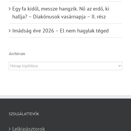
Egy fa kidől, messze hangzik. Nő az erdő, ki
hallja? – Diakónusok vasárnapja – II. rész
Imádság éve 2026 – El nem hagylak téged
Archívum
Archívum
SZOLGÁLATTEVŐK
Lelkipásztorok