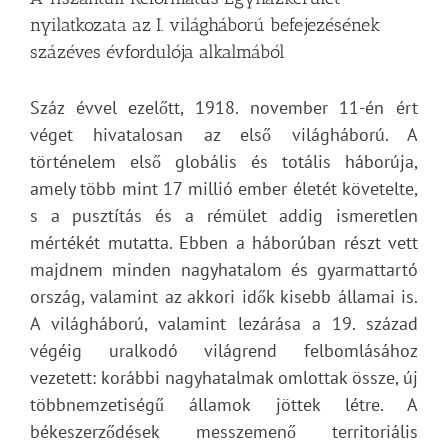
nyilatkozata az I. világháború befejezésének
százéves évfordulója alkalmából
Száz évvel ezelőtt, 1918. november 11-én ért
véget hivatalosan az első világháború. A
történelem első globális és totális háborúja,
amely több mint 17 millió ember életét követelte,
s a pusztítás és a rémület addig ismeretlen
mértékét mutatta. Ebben a háborúban részt vett
majdnem minden nagyhatalom és gyarmattartó
ország, valamint az akkori idők kisebb államai is.
A világháború, valamint lezárása a 19. század
végéig uralkodó világrend felbomlásához
vezetett: korábbi nagyhatalmak omlottak össze, új
többnemzetiségű államok jöttek létre. A
békeszerződések messzemenő territoriális