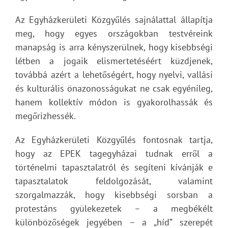
Az Egyházkerületi Közgyűlés sajnálattal állapítja
meg, hogy egyes országokban testvéreink
manapság is arra kényszerülnek, hogy kisebbségi
létben a jogaik elismertetéséért küzdjenek,
továbbá azért a lehetőségért, hogy nyelvi, vallási
és kulturális önazonosságukat ne csak egyénileg,
hanem kollektív módon is gyakorolhassák és
megőrizhessék.
Az Egyházkerületi Közgyűlés fontosnak tartja,
hogy az EPEK tagegyházai tudnak erről a
történelmi tapasztalatról és segíteni kívánják e
tapasztalatok feldolgozását, valamint
szorgalmazzák, hogy kisebbségi sorsban a
protestáns gyülekezetek – a megbékélt
különbözőségek jegyében – a „híd” szerepét