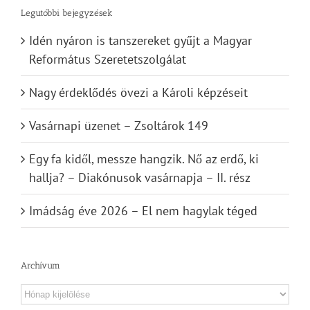
Legutóbbi bejegyzések
Idén nyáron is tanszereket gyűjt a Magyar
Református Szeretetszolgálat
Nagy érdeklődés övezi a Károli képzéseit
Vasárnapi üzenet – Zsoltárok 149
Egy fa kidől, messze hangzik. Nő az erdő, ki
hallja? – Diakónusok vasárnapja – II. rész
Imádság éve 2026 – El nem hagylak téged
Archívum
Archívum