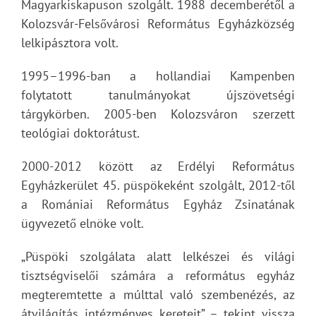
Magyarkiskapuson szolgált. 1988 decemberétől a
Kolozsvár-Felsővárosi Református Egyházközség
lelkipásztora volt.
1995–1996-ban a hollandiai Kampenben
folytatott tanulmányokat újszövetségi
tárgykörben. 2005-ben Kolozsváron szerzett
teológiai doktorátust.
2000-2012 között az Erdélyi Református
Egyházkerület 45. püspökeként szolgált, 2012-től
a Romániai Református Egyház Zsinatának
ügyvezető elnöke volt.
„Püspöki szolgálata alatt lelkészei és világi
tisztségviselői számára a református egyház
megteremtette a múlttal való szembenézés, az
átvilágítás intézményes kereteit” – tekint vissza