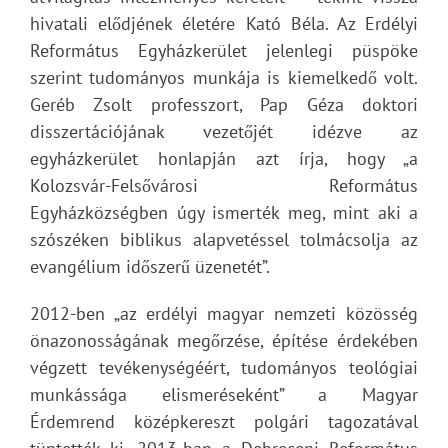
hivatali elődjének életére Kató Béla. Az Erdélyi
Református Egyházkerület jelenlegi püspöke
szerint tudományos munkája is kiemelkedő volt.
Geréb Zsolt professzort, Pap Géza doktori
disszertációjának vezetőjét idézve az
egyházkerület honlapján azt írja, hogy „a
Kolozsvár-Felsővárosi Református
Egyházközségben úgy ismerték meg, mint aki a
szószéken biblikus alapvetéssel tolmácsolja az
evangélium időszerű üzenetét”.
2012-ben „az erdélyi magyar nemzeti közösség
önazonosságának megőrzése, építése érdekében
végzett tevékenységéért, tudományos teológiai
munkássága elismeréseként” a Magyar
Érdemrend középkereszt polgári tagozatával