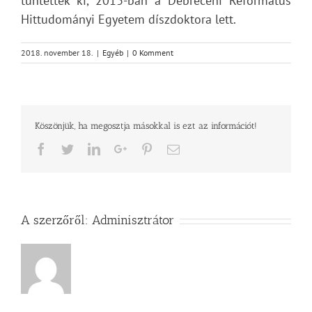
tüntették ki, 2013-ban a Debreceni Református
Hittudományi Egyetem díszdoktora lett.
2018. november 18.
|
Egyéb
|
0 Komment
Köszönjük, ha megosztja másokkal is ezt az információt!
Facebook
Twitter
LinkedIn
Google+
Pinterest
Email
A szerzőről:
Adminisztrátor