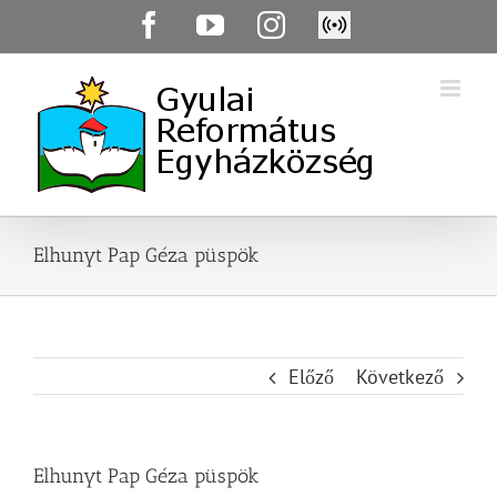
Skip
Facebook
YouTube
Instagram
Élő
to
közvetítés
content
Elhunyt Pap Géza püspök
Előző
Következő
Elhunyt Pap Géza püspök