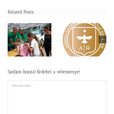
Related Posts
Nagy érdeklődés övezi
Vasárnapi üzenet –
a
a Károli képzéseit
Zsoltárok 149
Szóljon hozzá! Érdekel a véleménye!
Hozzászólás