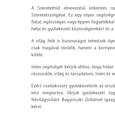
A Szeretethíd elnevezésű önkéntes n
Szeretetszolgálat. Ez egy olyan segítség
fiatal, egészséges vagy éppen fogyatékkal
helyi és gyülekezeti közösségeinkért és a 
A világ felé is bizonyságot tehetünk i
csak magával törődik, hanem a környez
kifelé.
Isten segítségét kérjük ahhoz, hogy hidat 
rászorulók, világ és társadalom, Isten és 
Ezért csatlakozott gyülekezetünk az ors
lesz megtartva. Várjuk gyülekezeti ta
felvilágosítást Bagyinszki Zoltánné igaz
kérni.