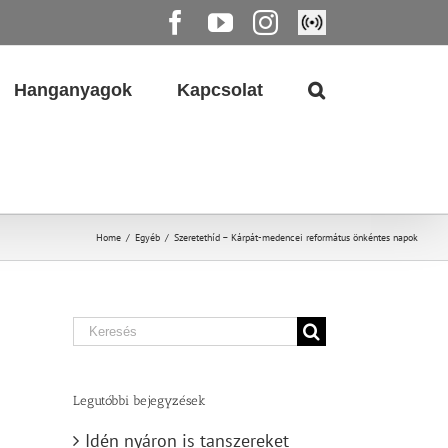
Facebook
YouTube
Instagram
Élő
közvetítés
Hanganyagok
Kapcsolat
Home
/
Egyéb
/
Szeretethíd – Kárpát-medencei református önkéntes napok
Search
for:
Legutóbbi bejegyzések
Idén nyáron is tanszereket