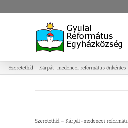
Skip
to
content
Szeretethíd – Kárpát-medencei református önkéntes
Szeretethíd – Kárpát-medencei reformát