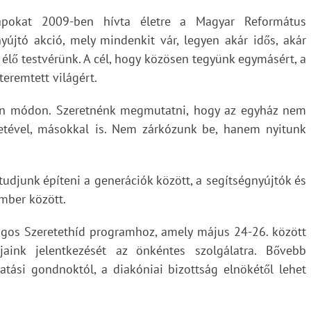
apokat 2009-ben hívta életre a Magyar Református
nyújtó akció, mely mindenkit vár, legyen akár idős, akár
 élő testvérünk. A cél, hogy közösen tegyünk egymásért, a
teremtett világért.
lyen módon. Szeretnénk megmutatni, hogy az egyház nem
etével, másokkal is. Nem zárkózunk be, hanem nyitunk
tudjunk építeni a generációk között, a segítségnyújtók és
ember között.
zágos Szeretethíd programhoz, amely május 24-26. között
gjaink jelentkezését az önkéntes szolgálatra. Bővebb
gatási gondnoktól, a diakóniai bizottság elnökétől lehet