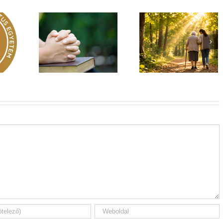
Egy fa kidől, messze
hangzik. Nő az erdő,
Imádság éve 2026
 üzenet –
ki hallja? –
El nem hagylak
rok 149
Diakónusok
téged
vasárnapja – II. rész