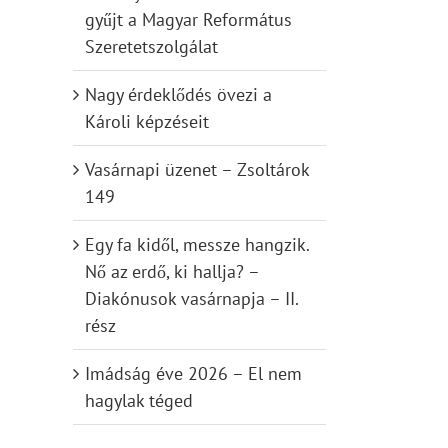
gyűjt a Magyar Református
Szeretetszolgálat
Nagy érdeklődés övezi a
Károli képzéseit
Vasárnapi üzenet – Zsoltárok
149
Egy fa kidől, messze hangzik.
Nő az erdő, ki hallja? –
Diakónusok vasárnapja – II.
rész
Imádság éve 2026 – El nem
hagylak téged