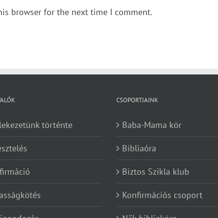
his browser for the next time I comment.
VALÓK
CSOPORTJAINK
lekezetünk történte
Baba-Mama kör
esztelés
Bibliaóra
firmáció
Biztos Szikla klub
asságkötés
Konfirmációs csoport